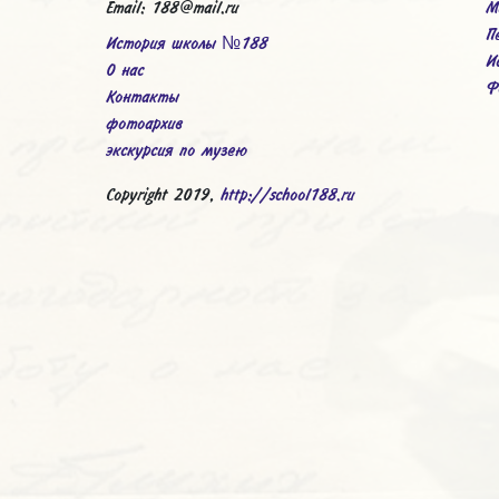
Email: 188@mail.ru
М
П
История школы №188
И
О нас
Ф
Контакты
фотоархив
экскурсия по музею
Copyright 2019,
http://school188.ru