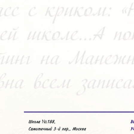
Школа №188,
В
Самотечный 3-й пер., Москва
У