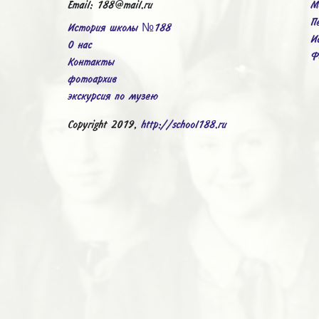
Email: 188@mail.ru
М
П
История школы №188
И
О нас
Ф
Контакты
фотоархив
экскурсия по музею
Copyright 2019,
http://school188.ru