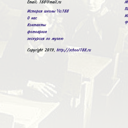
Email: 188@mail.ru
М
П
История школы №188
И
О нас
Ф
Контакты
фотоархив
экскурсия по музею
Copyright 2019,
http://school188.ru