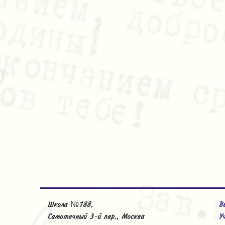
Школа №188,
В
Самотечный 3-й пер., Москва
У