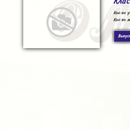
Клас
Кол-во у
Кол-во м
Выпус