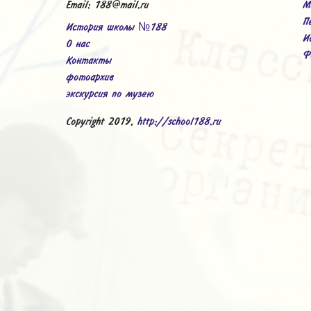
Email: 188@mail.ru
М
П
История школы №188
И
О нас
Ф
Контакты
фотоархив
экскурсия по музею
Copyright 2019,
http://school188.ru