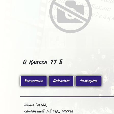
О Классе 11 Б
Выпускники
Педсостав
Фотоархив
Школа №188,
Самотечный 3-й пер., Москва