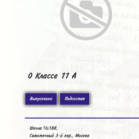
О Классе 11 А
Выпускники
Педсостав
Школа №188,
Самотечный 3-й пер., Москва