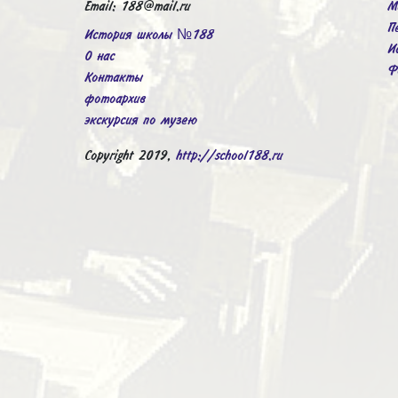
Email: 188@mail.ru
М
П
История школы №188
И
О нас
Ф
Контакты
фотоархив
экскурсия по музею
Copyright 2019,
http://school188.ru