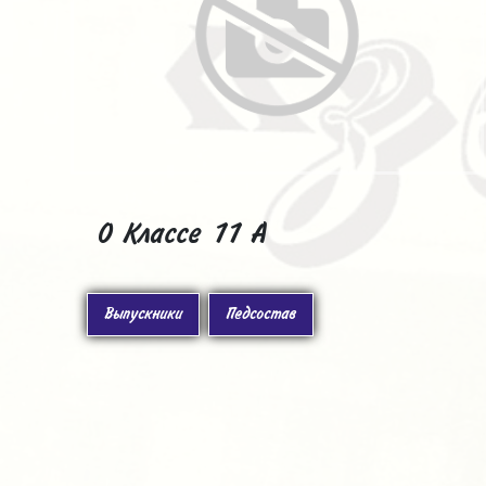
О Классе 11 А
Выпускники
Педсостав