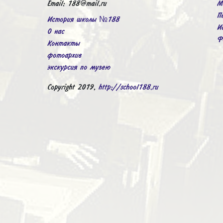
Email: 188@mail.ru
М
П
История школы №188
И
О нас
Ф
Контакты
фотоархив
экскурсия по музею
Copyright 2019,
http://school188.ru