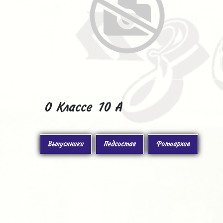
О Классе 10 А
Выпускники
Педсостав
Фотоархив