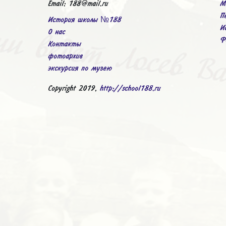
Email: 188@mail.ru
М
П
История школы №188
И
О нас
Ф
Контакты
фотоархив
экскурсия по музею
Copyright 2019,
http://school188.ru