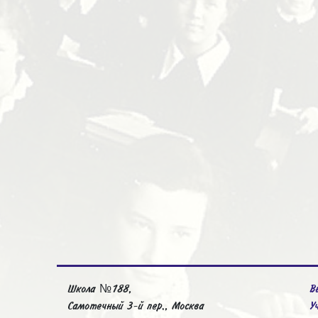
Школа №188,
В
Самотечный 3-й пер., Москва
У